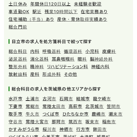
土日休み
年間休日120日以上
未経験者歓迎
車通勤OK
駅近
残業10時間以下
在宅業務あり
住宅補助（手当）あり
産休・育休取得実績あり
総合門前
日立市の求人を処方箋科目で絞って探す
総合科目
内科
呼吸器科
循環器科
小児科
皮膚科
泌尿器科
消化器科
耳鼻咽喉科
眼科
脳神経外科
整形外科
精神科
リハビリテーション科
神経内科
放射線科
産科
形成外科
その他
総合科目の求人を茨城県の他エリアから探す
水戸市
土浦市
古河市
石岡市
結城市
龍ケ崎市
下妻市
常総市
常陸太田市
高萩市
北茨城市
笠間市
取手市
牛久市
つくば市
ひたちなか市
鹿嶋市
潮来市
守谷市
常陸大宮市
那珂市
筑西市
坂東市
稲敷市
かすみがうら市
桜川市
神栖市
行方市
鉾田市
つくばみらい市
小美玉市
茨城町
大洗町
城里町