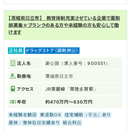
【茨城県日立市】 教育体制充実させている企業で薬剤
師募集☆ブランクのある方や未経験の方も安心して働
けます
正社員
ドラッグストア（調剤併設）
法人名
非公開（求人番号：900551）
勤務地
茨城県日立市
アクセス
JR常磐線「常陸多賀駅」
年収
約470万円～630万円
未経験者歓迎
車通勤OK
住宅補助（手当）あり
産休・育休取得実績あり
総合科目