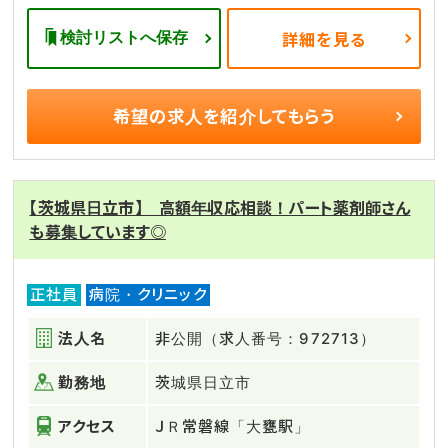
検討リストへ保存
詳細を見る
希望の求人を
紹介してもらう
【茨城県日立市】 高額年収応相談！パート薬剤師さん
も募集しています◎
正社員
病院・クリニック
法人名
非公開（求人番号：972713）
勤務地
茨城県日立市
アクセス
ＪＲ常磐線「大甕駅」