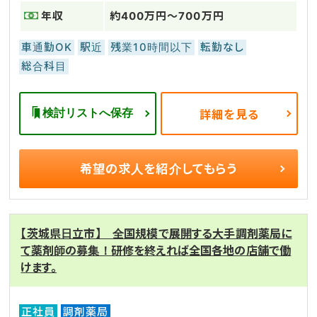
年収
約400万円～700万円
車通勤OK
駅近
残業10時間以下
転勤なし
総合科目
検討リストへ保存
詳細を見る
希望の求人を
紹介してもらう
【茨城県日立市】 全国規模で展開する大手調剤薬局に
て薬剤師の募集！研修を終えれば全国各地の店舗で働
けます。
正社員
調剤薬局