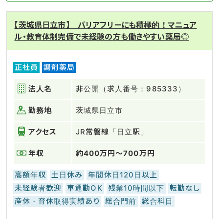
【茨城県日立市】 バリアフリーにも積極的！マニュア
ル・教育体制完備で未経験の方も働きやすい薬局◎
正社員
調剤薬局
法人名
非公開（求人番号：985333）
勤務地
茨城県日立市
アクセス
JR常磐線「日立駅」
年収
約400万円～700万円
高額年収
土日休み
年間休日120日以上
未経験者歓迎
車通勤OK
残業10時間以下
転勤なし
産休・育休取得実績あり
総合門前
総合科目