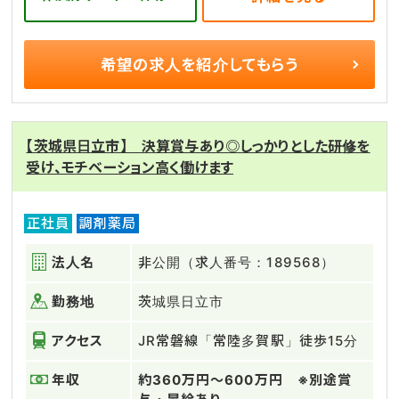
希望の求人を
紹介してもらう
【茨城県日立市】 決算賞与あり◎しっかりとした研修を
受け、モチベーション高く働けます
正社員
調剤薬局
法人名
非公開（求人番号：189568）
勤務地
茨城県日立市
アクセス
JR常磐線「常陸多賀駅」徒歩15分
年収
約360万円～600万円 ※別途賞