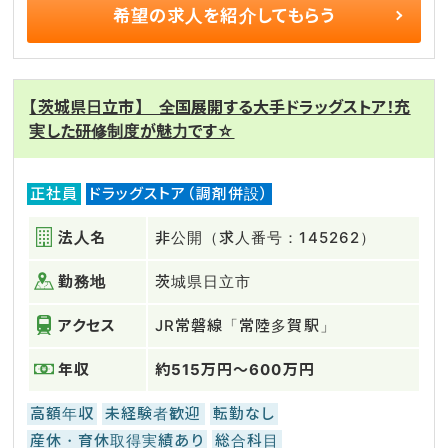
希望の求人を
紹介してもらう
【茨城県日立市】 全国展開する大手ドラッグストア！充
実した研修制度が魅力です☆
正社員
ドラッグストア（調剤併設）
法人名
非公開（求人番号：145262）
勤務地
茨城県日立市
アクセス
JR常磐線「常陸多賀駅」
年収
約515万円～600万円
高額年収
未経験者歓迎
転勤なし
産休・育休取得実績あり
総合科目