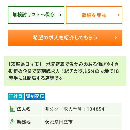
検討リストへ保存
詳細を見る
希望の求人を
紹介してもらう
【茨城県日立市】 地元密着で温かみのある働きやすさ
抜群の企業で薬剤師求人！駅チカ徒歩5分の立地で18
時半には閉局する店舗です。
正社員
調剤薬局
法人名
非公開（求人番号：134854）
勤務地
茨城県日立市