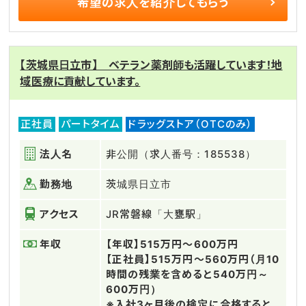
希望の求人を
紹介してもらう
【茨城県日立市】 ベテラン薬剤師も活躍しています！地
域医療に貢献しています。
正社員
パートタイム
ドラッグストア（OTCのみ）
法人名
非公開（求人番号：185538）
勤務地
茨城県日立市
アクセス
JR常磐線「大甕駅」
年収
【年収】515万円～600万円
【正社員】515万円～560万円（月10
時間の残業を含めると540万円～
600万円）
※入社3ヶ月後の検定に合格すると