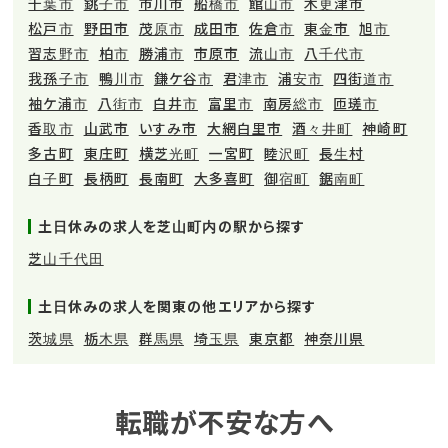
千葉市
銚子市
市川市
船橋市
館山市
木更津市
松戸市
野田市
茂原市
成田市
佐倉市
東金市
旭市
習志野市
柏市
勝浦市
市原市
流山市
八千代市
我孫子市
鴨川市
鎌ケ谷市
君津市
浦安市
四街道市
袖ケ浦市
八街市
白井市
富里市
南房総市
匝瑳市
香取市
山武市
いすみ市
大網白里市
酒々井町
神崎町
多古町
東庄町
横芝光町
一宮町
睦沢町
長生村
白子町
長柄町
長南町
大多喜町
御宿町
鋸南町
土日休みの求人を芝山町内の駅から探す
芝山千代田
土日休みの求人を関東の他エリアから探す
茨城県
栃木県
群馬県
埼玉県
東京都
神奈川県
転職が不安な方へ