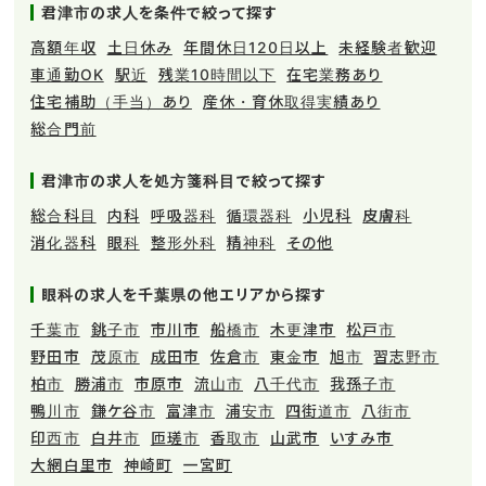
君津市の求人を条件で絞って探す
高額年収
土日休み
年間休日120日以上
未経験者歓迎
車通勤OK
駅近
残業10時間以下
在宅業務あり
住宅補助（手当）あり
産休・育休取得実績あり
総合門前
君津市の求人を処方箋科目で絞って探す
総合科目
内科
呼吸器科
循環器科
小児科
皮膚科
消化器科
眼科
整形外科
精神科
その他
眼科の求人を千葉県の他エリアから探す
千葉市
銚子市
市川市
船橋市
木更津市
松戸市
野田市
茂原市
成田市
佐倉市
東金市
旭市
習志野市
柏市
勝浦市
市原市
流山市
八千代市
我孫子市
鴨川市
鎌ケ谷市
富津市
浦安市
四街道市
八街市
印西市
白井市
匝瑳市
香取市
山武市
いすみ市
大網白里市
神崎町
一宮町