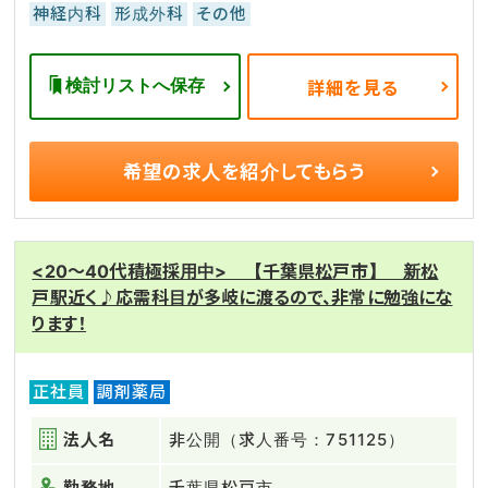
神経内科
形成外科
その他
検討リストへ保存
詳細を見る
希望の求人を
紹介してもらう
<20～40代積極採用中> 【千葉県松戸市】 新松
戸駅近く♪応需科目が多岐に渡るので、非常に勉強にな
ります！
正社員
調剤薬局
法人名
非公開（求人番号：751125）
勤務地
千葉県松戸市