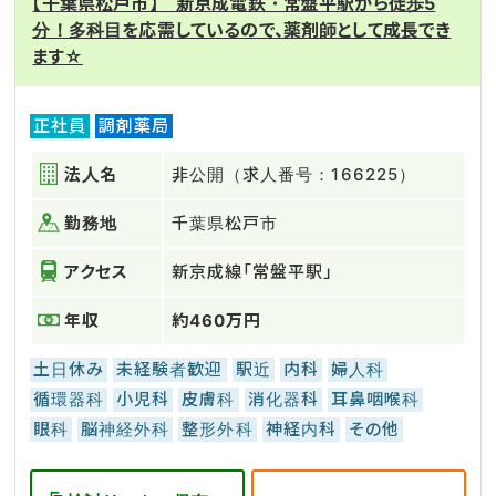
【千葉県松戸市】 新京成電鉄・常盤平駅から徒歩5
分！多科目を応需しているので、薬剤師として成長でき
ます☆
正社員
調剤薬局
法人名
非公開（求人番号：166225）
勤務地
千葉県松戸市
アクセス
新京成線「常盤平駅」
年収
約460万円
土日休み
未経験者歓迎
駅近
内科
婦人科
循環器科
小児科
皮膚科
消化器科
耳鼻咽喉科
眼科
脳神経外科
整形外科
神経内科
その他