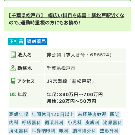
【千葉県松戸市】 幅広い科目を応需！新松戸駅近くな
ので、通勤時重視の方にもお勧め！
正社員
調剤薬局
法人名
非公開（求人番号：695524）
勤務地
千葉県松戸市
アクセス
JR常磐線「新松戸駅」
年収
年収：390万円～700万円
月給：28万円～50万円
高額年収
年間休日120日以上
未経験者歓迎
駅近
内科
呼吸器科
循環器科
小児科
皮膚科
泌尿器科
消化器科
耳鼻咽喉科
眼科
脳神経外科
整形外科