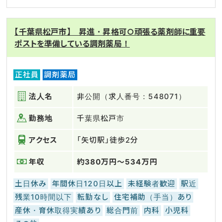
【千葉県松戸市】 昇進・昇格可○頑張る薬剤師に重要
ポストを準備している調剤薬局！
正社員
調剤薬局
法人名
非公開（求人番号：548071）
勤務地
千葉県松戸市
アクセス
「矢切駅」徒歩2分
年収
約380万円～534万円
土日休み
年間休日120日以上
未経験者歓迎
駅近
残業10時間以下
転勤なし
住宅補助（手当）あり
産休・育休取得実績あり
総合門前
内科
小児科