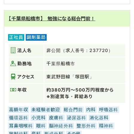
【千葉県船橋市】 勉強になる総合門前！
正社員
調剤薬局
法人名
非公開（求人番号：237720）
勤務地
千葉県船橋市
アクセス
東武野田線「塚田駅」
年収
約380万円～500万円程度から
※別途賞与・昇給あり
高額年収
未経験者歓迎
総合門前
内科
呼吸器科
循環器科
小児科
皮膚科
泌尿器科
消化器科
耳鼻咽喉科
眼科
脳神経外科
整形外科
精神科
放射線科
産科
形成外科
その他