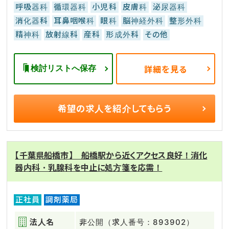
呼吸器科
循環器科
小児科
皮膚科
泌尿器科
消化器科
耳鼻咽喉科
眼科
脳神経外科
整形外科
精神科
放射線科
産科
形成外科
その他
検討リストへ保存
詳細を見る
希望の求人を
紹介してもらう
【千葉県船橋市】 船橋駅から近くアクセス良好！消化
器内科・乳腺科を中止に処方箋を応需！
正社員
調剤薬局
法人名
非公開（求人番号：893902）