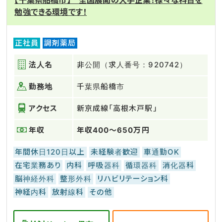
【千葉県船橋市】 全国展開の大手企業！様々な科目を
勉強できる環境です！
正社員
調剤薬局
法人名
非公開（求人番号：920742）
勤務地
千葉県船橋市
アクセス
新京成線「高根木戸駅」
年収
年収400～650万円
年間休日120日以上
未経験者歓迎
車通勤OK
在宅業務あり
内科
呼吸器科
循環器科
消化器科
脳神経外科
整形外科
リハビリテーション科
神経内科
放射線科
その他