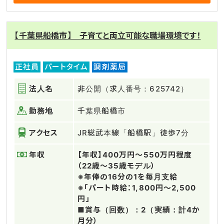
【千葉県船橋市】 子育てと両立可能な職場環境です！
正社員
パートタイム
調剤薬局
法人名
非公開（求人番号：625742）
勤務地
千葉県船橋市
アクセス
JR総武本線「船橋駅」徒歩7分
年収
【年収】400万円～550万円程度
（22歳～35歳モデル）
※年俸の16分の1を毎月支給
※「パート時給：1,800円～2,500
円」
■賞与（回数）：2（実績：計4か
月分）