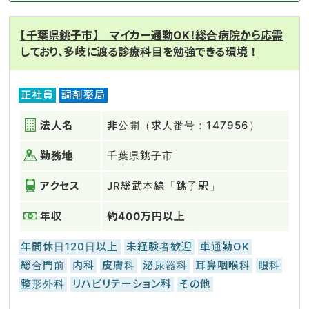
【千葉県銚子市】 マイカー通勤OK！総合病院から応需
しており、多岐に渡る診療科目を勉強できる環境！
正社員
調剤薬局
法人名
非公開（求人番号：147956）
勤務地
千葉県銚子市
アクセス
JR総武本線「銚子駅」
年収
約400万円以上
年間休日120日以上
未経験者歓迎
車通勤OK
総合門前
内科
皮膚科
泌尿器科
耳鼻咽喉科
眼科
整形外科
リハビリテーション科
その他