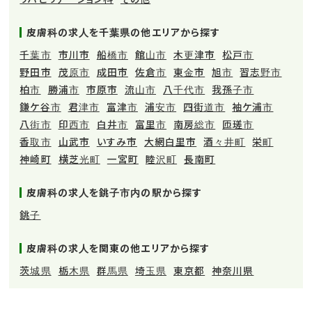
皮膚科の求人を千葉県の他エリアから探す
千葉市
市川市
船橋市
館山市
木更津市
松戸市
野田市
茂原市
成田市
佐倉市
東金市
旭市
習志野市
柏市
勝浦市
市原市
流山市
八千代市
我孫子市
鎌ケ谷市
君津市
富津市
浦安市
四街道市
袖ケ浦市
八街市
印西市
白井市
富里市
南房総市
匝瑳市
香取市
山武市
いすみ市
大網白里市
酒々井町
栄町
神崎町
横芝光町
一宮町
睦沢町
長南町
皮膚科の求人を銚子市内の駅から探す
銚子
皮膚科の求人を関東の他エリアから探す
茨城県
栃木県
群馬県
埼玉県
東京都
神奈川県