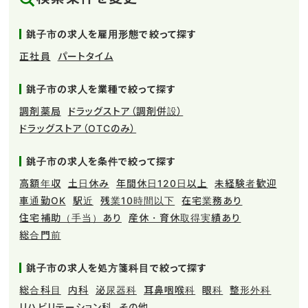
銚子市の求人を雇用形態で絞って探す
正社員
パートタイム
銚子市の求人を業種で絞って探す
調剤薬局
ドラッグストア（調剤併設）
ドラッグストア（OTCのみ）
銚子市の求人を条件で絞って探す
高額年収
土日休み
年間休日120日以上
未経験者歓迎
車通勤OK
駅近
残業10時間以下
在宅業務あり
住宅補助（手当）あり
産休・育休取得実績あり
総合門前
銚子市の求人を処方箋科目で絞って探す
総合科目
内科
泌尿器科
耳鼻咽喉科
眼科
整形外科
リハビリテーション科
その他