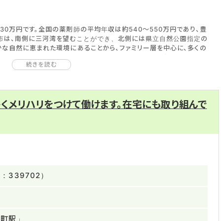
0万円です。全国の薬剤師の平均年収は約540～550万円であり、豊
川市は、南側に三河湾を望むことができ、北側には県立自然公園指定の
かな自然に恵まれた環境にあることから、ファミリー層を中心に、多くの
、豊川市は、医療機関や薬局からすれば薬剤師の人材を確保しやすく、
続きを読む
時間が短いため、薬剤師として、無理せず長く働きやすいでしょう。
がそろっています。転職を成功させるには、将来的なキャリア形成も考慮
た就職先を選びましょう。
くメリハリをつけて働けます。在宅にも取り組んで
339702）
訪町駅」