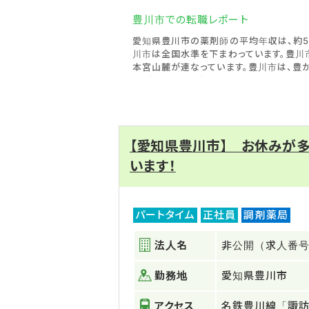
豊川市での転職レポート
愛知県豊川市の薬剤師の平均年収は、約53
川市は全国水準を下まわっています。豊
本宮山麓が連なっています。豊川市は、豊
人が生活する人気のエリアです。そのため
薬剤師の年収が低くなっている状況です。
豊川市は、薬剤師の所定内労働時間や残業
豊川市には、「研修体制完備」などの求人
しながら、自分の理想とする働き方に合っ
【愛知県豊川市】 お休みが多
います！
パートタイム
正社員
調剤薬局
法人名
非公開（求人番号：
勤務地
愛知県豊川市
アクセス
名鉄豊川線「諏