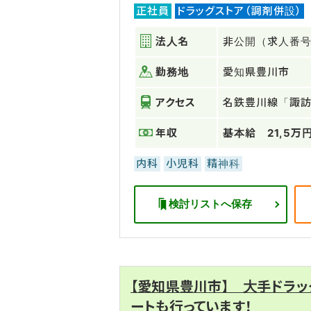
正社員
ドラッグストア（調剤併設）
法人名
非公開（求人番号：
勤務地
愛知県豊川市
アクセス
名鉄豊川線「諏
年収
基本給 21,5万
内科
小児科
精神科
検討リストへ保存
【愛知県豊川市】 大手ドラ
ートも行っています！