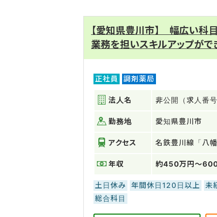
【愛知県豊川市】 幅広い科
業務を担いスキルアップがで
正社員
調剤薬局
法人名
非公開（求人番号：
勤務地
愛知県豊川市
アクセス
名鉄豊川線「八
年収
約450万円～60
土日休み
年間休日120日以上
未
総合科目