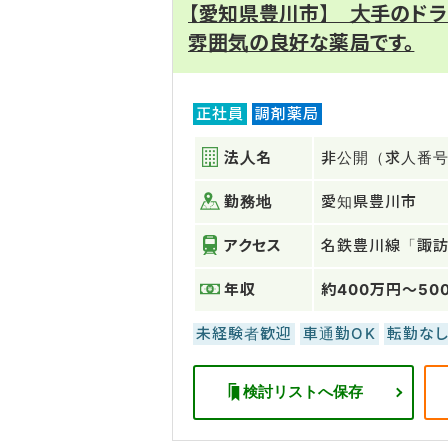
【愛知県豊川市】 大手のド
雰囲気の良好な薬局です。
正社員
調剤薬局
法人名
非公開（求人番号：
勤務地
愛知県豊川市
アクセス
名鉄豊川線「諏
年収
約400万円～50
未経験者歓迎
車通勤OK
転勤な
検討リストへ保存