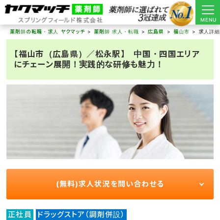
MENU
薬剤師の転職・求人 ヤクマッチ
薬剤師 求人・転職
広島県
福山市
求人詳
【福山市（広島県）／松永駅】 中国・四国エリア
にチェーン展開！実践的な研修も魅力！
(無料)求人状況を問い合わせる
正社員
ドラッグストア（調剤併設）