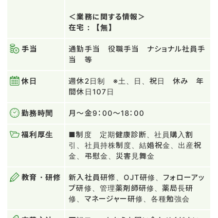
＜業務に関する情報＞
在宅：【無】
手当
通勤手当 役職手当 ナショナル社員手
当 等
休日
週休2日制 ※土、日、祝日 休み 年
間休日107日
勤務時間
月～金9：00〜18：00
福利厚生
■制度 定期健康診断、社員購入割
引、社員持株制度、結婚祝金、出産祝
金、弔慰金、災害見舞金
教育・研修
新入社員研修、OJT研修、フォローアッ
プ研修、管理薬剤師研修、薬局長研
修、マネージャー研修、各種勉強会