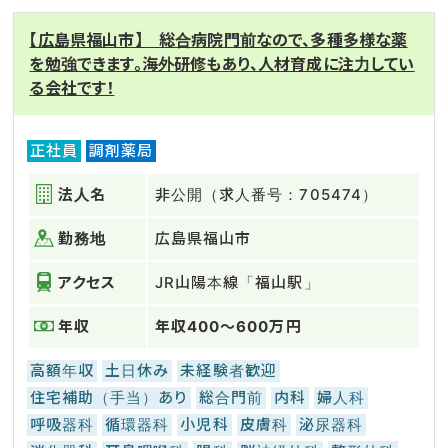
【広島県福山市】 総合病院門前なので、多種多様な薬
を勉強できます。海外研修もあり、人材育成に注力してい
る会社です！
正社員
調剤薬局
法人名
非公開（求人番号：705474）
勤務地
広島県福山市
アクセス
JR山陽本線「福山駅」
年収
年収400～600万円
高額年収
土日休み
未経験者歓迎
住宅補助（手当）あり
総合門前
内科
婦人科
呼吸器科
循環器科
小児科
皮膚科
泌尿器科