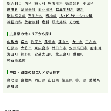
総合科目
内科
婦人科
呼吸器科
循環器科
小児科
皮膚科
泌尿器科
消化器科
耳鼻咽喉科
眼科
脳神経外科
整形外科
精神科
リハビリテーション科
神経内科
放射線科
産科
形成外科
その他
広島県の他エリアから探す
広島市
呉市
竹原市
尾道市
福山市
府中市
三次市
庄原市
大竹市
東広島市
廿日市市
安芸高田市
府中町
海田町
熊野町
安芸太田町
北広島町
世羅町
神石高原町
中国・四国の他エリアから探す
鳥取県
島根県
岡山県
山口県
徳島県
香川県
愛媛県
高知県