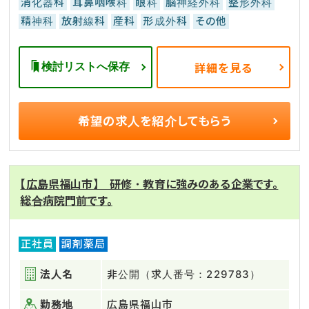
消化器科
耳鼻咽喉科
眼科
脳神経外科
整形外科
精神科
放射線科
産科
形成外科
その他
検討リストへ保存
詳細を見る
希望の求人を
紹介してもらう
【広島県福山市】 研修・教育に強みのある企業です。
総合病院門前です。
正社員
調剤薬局
法人名
非公開（求人番号：229783）
勤務地
広島県福山市