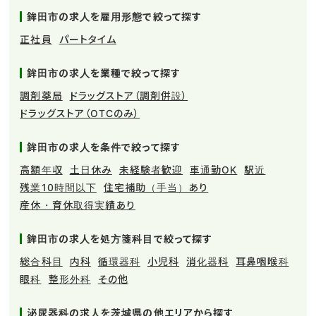
鉾田市の求人を雇用形態で絞って探す
正社員
パートタイム
鉾田市の求人を業種で絞って探す
調剤薬局
ドラッグストア（調剤併設）
ドラッグストア（OTCのみ）
鉾田市の求人を条件で絞って探す
高額年収
土日休み
未経験者歓迎
車通勤OK
駅近
残業10時間以下
住宅補助（手当）あり
産休・育休取得実績あり
鉾田市の求人を処方箋科目で絞って探す
総合科目
内科
循環器科
小児科
消化器科
耳鼻咽喉科
眼科
整形外科
その他
泌尿器科の求人を茨城県の他エリアから探す