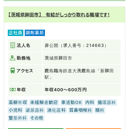
【茨城県鉾田市】 有給がしっかり取れる職場です！
正社員
調剤薬局
法人名
非公開（求人番号：214663）
勤務地
茨城県鉾田市
アクセス
鹿島臨海鉄道大洗鹿島線「新鉾田
駅」
年収
年収400～600万円
高額年収
未経験者歓迎
車通勤OK
内科
循環器科
小児科
泌尿器科
消化器科
耳鼻咽喉科
眼科
整形外科
その他