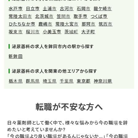
水戸市
日立市
土浦市
古河市
石岡市
龍ケ崎市
常陸太田市
北茨城市
笠間市
取手市
つくば市
ひたちなか市
鹿嶋市
常陸大宮市
那珂市
筑西市
坂東市
桜川市
小美玉市
茨城町
大子町
泌尿器科の求人を鉾田市内の駅から探す
新鉾田
泌尿器科の求人を関東の他エリアから探す
栃木県
群馬県
埼玉県
千葉県
東京都
神奈川県
転職が不安な方へ
日々薬剤師として働く中で、様々な悩みから今の職場を辞
めたいと考えていませんか?
「今の職場より良い職場があるんじゃないか…」「今の職場