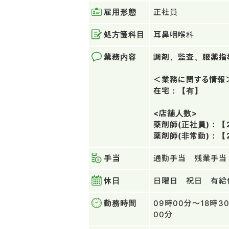
雇用形態
正社員
処方箋科目
耳鼻咽喉科
業務内容
調剤、監査、服薬指
＜業務に関する情報
在宅：【有】
<店舗人数>
薬剤師(正社員)：【
薬剤師(非常勤)：【
手当
通勤手当 残業手当
休日
日曜日 祝日 有給
勤務時間
09時00分～18時3
00分