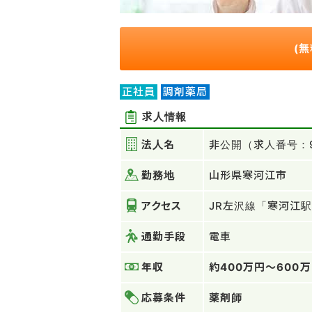
(
正社員
調剤薬局
求人情報
法人名
非公開（求人番号：9
勤務地
山形県寒河江市
アクセス
JR左沢線「寒河江
通勤手段
電車
年収
約400万円～600
応募条件
薬剤師