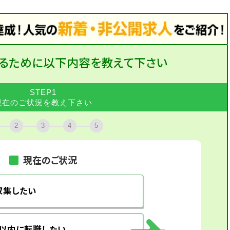
るために
以下内容を教えて下さい
STEP1
現在のご状況を教え下さい
2
3
4
5
現在のご状況
収集したい
月以内に転職したい