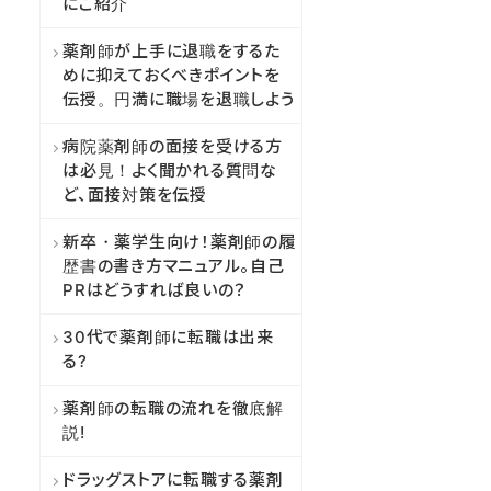
にご紹介
薬剤師が上手に退職をするた
めに抑えておくべきポイントを
伝授。円満に職場を退職しよう
病院薬剤師の面接を受ける方
は必見！よく聞かれる質問な
ど、面接対策を伝授
STEP2
保有資格・雇用形態を教えて
新卒・薬学生向け！薬剤師の履
歴書の書き方マニュアル。自己
1
2
3
4
PRはどうすれば良いの？
30代で薬剤師に転職は出来
保有資格
る?
薬剤師免許
薬剤師の転職の流れを徹底解
説!
ドラッグストアに転職する薬剤
薬剤師免許取得見込