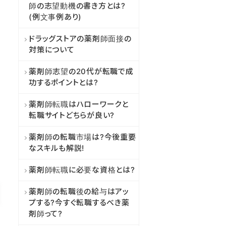
師の志望動機の書き方とは?
(例文事例あり)
希望の働き方
ドラッグストアの薬剤師面接の
対策について
正社員
薬剤師志望の20代が転職で成
功するポイントとは?
パート
薬剤師転職はハローワークと
転職サイトどちらが良い?
薬剤師の転職市場は?今後重要
なスキルも解説!
次へ
ご登録
薬剤師転職に必要な資格とは?
薬剤師の転職後の給与はアッ
＜ 戻る
プする?今すぐ転職するべき薬
剤師って?