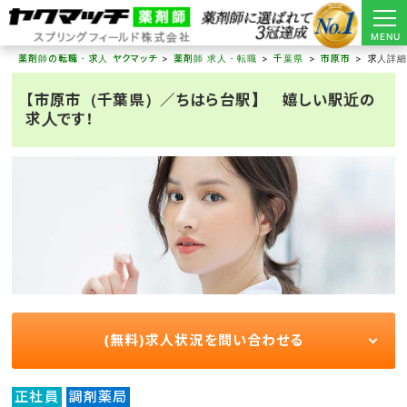
MENU
薬剤師の転職・求人 ヤクマッチ
薬剤師 求人・転職
千葉県
市原市
求人詳
【市原市（千葉県）／ちはら台駅】 嬉しい駅近の
求人です！
(無料)求人状況を問い合わせる
正社員
調剤薬局