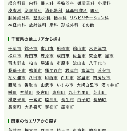
総合科目
内科
婦人科
呼吸器科
循環器科
小児科
皮膚科
泌尿器科
消化器科
耳鼻咽喉科
眼科
脳神経外科
整形外科
精神科
リハビリテーション科
神経内科
放射線科
産科
形成外科
その他
千葉県の他エリアから探す
千葉市
銚子市
市川市
船橋市
館山市
木更津市
松戸市
野田市
茂原市
成田市
佐倉市
東金市
旭市
習志野市
柏市
勝浦市
市原市
流山市
八千代市
我孫子市
鴨川市
鎌ケ谷市
君津市
富津市
浦安市
袖ケ浦市
八街市
印西市
白井市
富里市
南房総市
匝瑳市
香取市
山武市
いすみ市
大網白里市
酒々井町
栄町
神崎町
多古町
東庄町
九十九里町
芝山町
横芝光町
一宮町
睦沢町
長生村
白子町
長柄町
長南町
大多喜町
御宿町
鋸南町
関東の他エリアから探す
茨城県
栃木県
群馬県
埼玉県
東京都
神奈川県