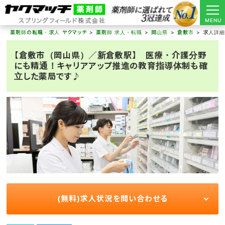
MENU
薬剤師の転職・求人 ヤクマッチ
薬剤師 求人・転職
岡山県
倉敷市
求人詳
【倉敷市（岡山県）／新倉敷駅】 医療・介護分野
にも精通！キャリアアップ推進の教育指導体制も確
立した薬局です♪
(無料)求人状況を問い合わせる