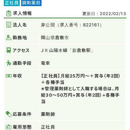
正社員
調剤薬局
求人情報
更新日：2022/02/13
法人名
非公開（求人番号：822161）
勤務地
岡山県倉敷市
アクセス
ＪＲ山陽本線「新倉敷駅」
通勤手段
電車
年収
【正社員】月給25万円～＋賞与（年2回）
＋各種手当
※管理薬剤師として入職する場合は、月
給30～50万円+賞与（年2回）+各種手
当
応募条件
薬剤師
雇用形態
正社員