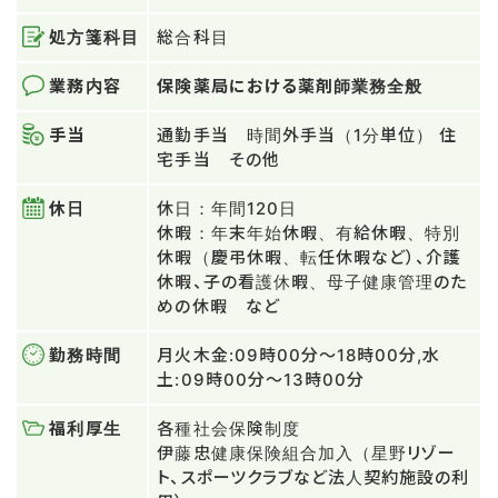
処方箋科目
総合科目
業務内容
保険薬局における薬剤師業務全般
手当
通勤手当 時間外手当（1分単位） 住
宅手当 その他
休日
休日：年間120日
休暇：年末年始休暇、有給休暇、特別
休暇（慶弔休暇、転任休暇など）、介護
休暇、子の看護休暇、母子健康管理のた
めの休暇 など
勤務時間
月火木金:09時00分～18時00分,水
土:09時00分～13時00分
福利厚生
各種社会保険制度
伊藤忠健康保険組合加入（星野リゾー
ト、スポーツクラブなど法人契約施設の利