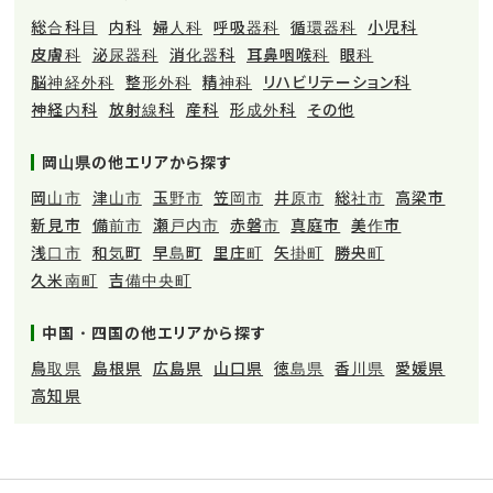
総合科目
内科
婦人科
呼吸器科
循環器科
小児科
皮膚科
泌尿器科
消化器科
耳鼻咽喉科
眼科
脳神経外科
整形外科
精神科
リハビリテーション科
神経内科
放射線科
産科
形成外科
その他
岡山県の他エリアから探す
岡山市
津山市
玉野市
笠岡市
井原市
総社市
高梁市
新見市
備前市
瀬戸内市
赤磐市
真庭市
美作市
浅口市
和気町
早島町
里庄町
矢掛町
勝央町
久米南町
吉備中央町
中国・四国の他エリアから探す
鳥取県
島根県
広島県
山口県
徳島県
香川県
愛媛県
高知県