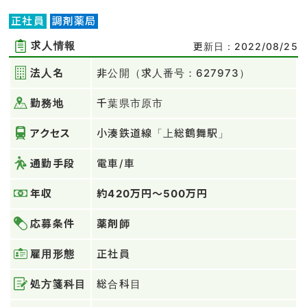
正社員
調剤薬局
求人情報
更新日：2022/08/25
法人名
非公開（求人番号：627973）
勤務地
千葉県市原市
アクセス
小湊鉄道線「上総鶴舞駅」
通勤手段
電車/車
年収
約420万円～500万円
応募条件
薬剤師
雇用形態
正社員
処方箋科目
総合科目