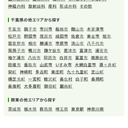
神経内科
放射線科
産科
形成外科
その他
千葉県の他エリアから探す
千葉市
銚子市
市川市
船橋市
館山市
木更津市
松戸市
野田市
茂原市
成田市
佐倉市
東金市
旭市
習志野市
柏市
勝浦市
市原市
流山市
八千代市
我孫子市
鴨川市
鎌ケ谷市
君津市
富津市
浦安市
袖ケ浦市
八街市
印西市
白井市
富里市
南房総市
匝瑳市
香取市
山武市
いすみ市
大網白里市
酒々井町
栄町
神崎町
多古町
東庄町
九十九里町
芝山町
横芝光町
一宮町
睦沢町
長生村
白子町
長柄町
長南町
大多喜町
御宿町
鋸南町
関東の他エリアから探す
茨城県
栃木県
群馬県
埼玉県
東京都
神奈川県