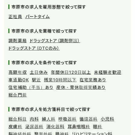
市原市の求人を雇用形態で絞って探す
正社員
パートタイム
市原市の求人を業種で絞って探す
調剤薬局
ドラッグストア（調剤併設）
ドラッグストア（OTCのみ）
市原市の求人を条件で絞って探す
高額年収
土日休み
年間休日120日以上
未経験者歓迎
車通勤OK
駅近
残業10時間以下
在宅業務あり
住宅補助（手当）あり
産休・育休取得実績あり
総合門前
市原市の求人を処方箋科目で絞って探す
総合科目
内科
婦人科
呼吸器科
循環器科
小児科
皮膚科
泌尿器科
消化器科
耳鼻咽喉科
眼科
脳神経外科
整形外科
精神科
リハビリテーション科