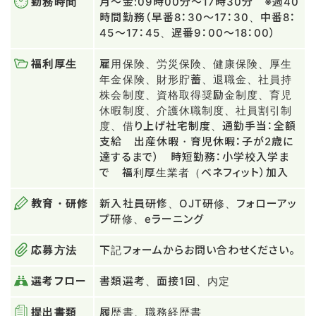
勤務時間
月～金:09時00分～17時30分 ※週40
時間勤務（早番8：30～17：30、中番8：
45～17：45、遅番9：00～18：00）
福利厚生
雇用保険、労災保険、健康保険、厚生
年金保険、財形貯蓄、退職金、社員持
株会制度、資格取得奨励金制度、育児
休暇制度、介護休職制度、社員割引制
度、借り上げ社宅制度、通勤手当：全額
支給 出産休暇・育児休暇：子が2歳に
達するまで） 時短勤務：小学校入学ま
で 福利厚生業者（ベネフィット）加入
教育・研修
新入社員研修、OJT研修、フォローアッ
プ研修、eラーニング
応募方法
下記フォームからお問い合わせください。
選考フロー
書類選考、面接1回、内定
提出書類
履歴書、職務経歴書