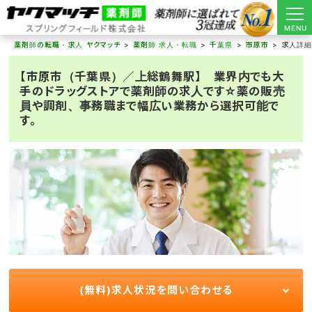
MENU
薬剤師の転職・求人 ヤクマッチ
薬剤師 求人・転職
千葉県
市原市
求人詳
【市原市（千葉県）／上総鶴舞駅】 業界内でも大
手のドラッグストアで薬剤師の求人です☆薬の販売
員や調剤、事務職まで幅広い業務から選択可能で
す。
(無料)求人状況を問い合わせる