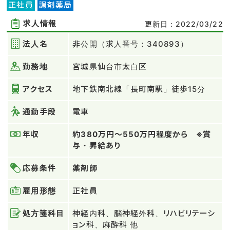
正社員
調剤薬局
求人情報
更新日：2022/03/22
法人名
非公開（求人番号：340893）
勤務地
宮城県仙台市太白区
アクセス
地下鉄南北線「長町南駅」徒歩15分
通勤手段
電車
年収
約380万円～550万円程度から ※賞
与・昇給あり
応募条件
薬剤師
雇用形態
正社員
処方箋科目
神経内科、脳神経外科、リハビリテーシ
ョン科、麻酔科 他