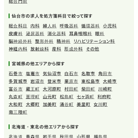
総合門前
仙台市の求人を処方箋科目で絞って探す
総合科目
内科
婦人科
呼吸器科
循環器科
小児科
皮膚科
泌尿器科
消化器科
耳鼻咽喉科
眼科
脳神経外科
整形外科
精神科
リハビリテーション科
神経内科
放射線科
産科
形成外科
その他
宮城県の他エリアから探す
石巻市
塩竈市
気仙沼市
白石市
名取市
角田市
多賀城市
岩沼市
登米市
栗原市
東松島市
大崎市
富谷市
蔵王町
大河原町
村田町
柴田町
川崎町
丸森町
亘理町
山元町
松島町
七ヶ浜町
利府町
大和町
大郷町
加美町
涌谷町
美里町
女川町
南三陸町
北海道・東北の他エリアから探す
北海道
青森県
岩手県
秋田県
山形県
福島県