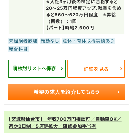
※入社3ヶ月後の検定に合格すると
20～25万円程度アップ、残業を含め
ると560～620万円程度 ※昇給
（回数）：1回
【パート】時給2,600円
未経験者歓迎
転勤なし
産休・育休取得実績あり
総合科目
検討リストへ保存
詳細を見る
希望の求人を
紹介してもらう
【宮城県仙台市】 年収700万円相談可／自動車OK／
週休2日制／5店舗拡大／研修参加手当有